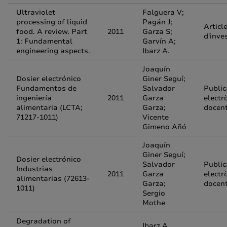
Ultraviolet
Falguera V;
processing of liquid
Pagán J;
Articl
food. A review. Part
2011
Garza S;
d'inve
1: Fundamental
Garvín A;
engineering aspects.
Ibarz A.
Joaquín
Dosier electrónico
Giner Seguí;
Fundamentos de
Salvador
Public
ingeniería
2011
Garza
electr
alimentaria (LCTA;
Garza;
docen
71217-1011)
Vicente
Gimeno Añó
Joaquín
Giner Seguí;
Dosier electrónico
Salvador
Public
Industrias
2011
Garza
electr
alimentarias (72613-
Garza;
docen
1011)
Sergio
Mothe
Degradation of
Ibarz A,