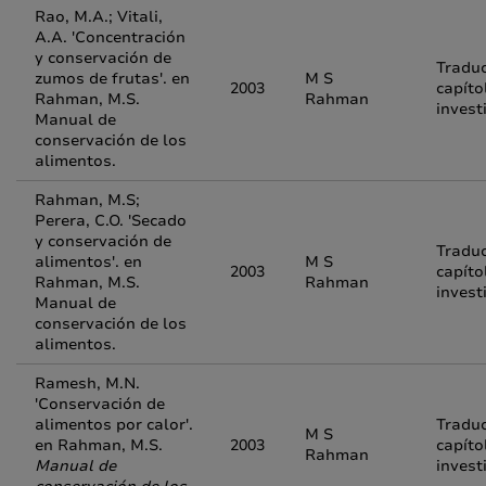
Rao, M.A.; Vitali,
A.A. 'Concentración
y conservación de
Traduc
zumos de frutas'. en
M S
2003
capíto
Rahman, M.S.
Rahman
invest
Manual de
conservación de los
alimentos.
Rahman, M.S;
Perera, C.O. 'Secado
y conservación de
Traduc
alimentos'. en
M S
2003
capíto
Rahman, M.S.
Rahman
invest
Manual de
conservación de los
alimentos.
Ramesh, M.N.
'Conservación de
alimentos por calor'.
Traduc
M S
en Rahman, M.S.
2003
capíto
Rahman
Manual de
invest