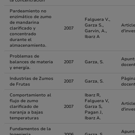
la concentración
Pardeamiento no
enzimático de zumo
Falguera V.,
de mandarina
Garza S.,
Articl
clarificado y
2007
Garvin, A.,
d'inve
concentrado
Ibarz A
durante el
almacenamiento.
Problemas de
Apunt
balances de materia
2007
Garza, S.
docen
y energía.
Industrias de Zumos
Pàgin
2007
Garza, S.
de Frutas
docen
Comportamiento al
Ibarz R,
flujo de zumo
Falguera V,
Articl
clarificado de
2007
Garza S,
d'inve
naranja a bajas
Pagan J,
temperaturas
Ibarz A.
Fundamentos de la
Apunt
Ingenieria
2006
Garza, S.