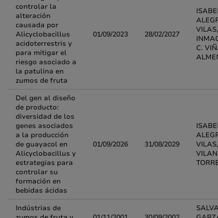
controlar la
ISABE
alteración
ALEG
causada por
VILAS,
Alicyclobacillus
01/09/2023
28/02/2027
INMA
acidoterrestris y
C. VI
para mitigar el
ALME
riesgo asociado a
la patulina en
zumos de fruta
Del gen al diseño
de producto:
diversidad de los
genes asociados
ISABE
a la producción
ALEG
de guayacol en
01/09/2026
31/08/2029
VILAS
Alicyclobacillus y
VILA
estrategias para
TORR
controlar su
formación en
bebidas ácidas
Indústrias de
SALV
zumos de fruta y
01/11/2001
30/09/2002
GARZ