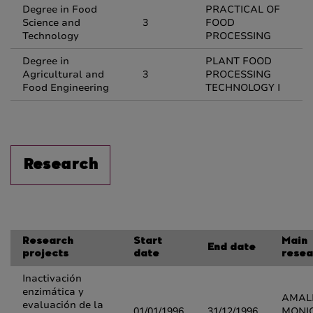
Degree in Food
PRACTICAL OF
Science and
3
FOOD
Technology
PROCESSING
Degree in
PLANT FOOD
Agricultural and
3
PROCESSING
Food Engineering
TECHNOLOGY I
Research
Research
Start
Main
End date
projects
date
resea
Inactivación
enzimática y
AMAL
evaluación de la
01/01/1996
31/12/1996
MONI