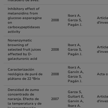
matadero de aves.
Inhibitory effect of
melanoidins from
Ibarz A,
glucose-asparagine
Articl
2008
Garza S,
on
d'inve
Pagán J.
carboxypeptidases
activity
Nonenzymatic
browning of
Ibarz A,
Articl
selected fruit juices
2008
Garza S,
d'inve
affected by D-
Pagán J.
galacturonic acid
Ibarz A,
Caracterización
Garvín A,
reológica de puré de
2008
Acta 
Garza S,
plátano de 22 ºBrix
Pagán J.
Densidad de zumo
Garza S,
concentrado de
Guitart E,
Articl
naranja. Efecto de
2007
Garvin A,
d'inve
la temperatura y de
Ibarz A.