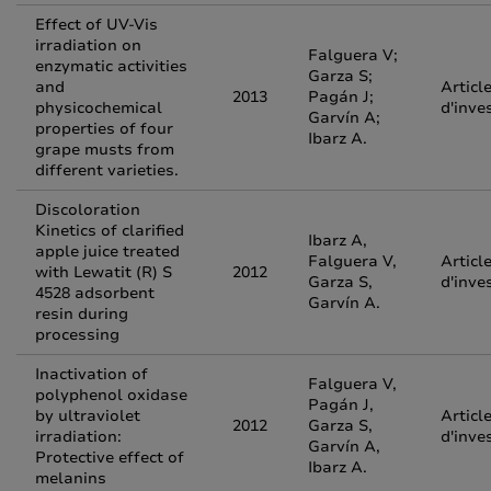
Effect of UV-Vis
irradiation on
Falguera V;
enzymatic activities
Garza S;
and
Articl
2013
Pagán J;
physicochemical
d'inve
Garvín A;
properties of four
Ibarz A.
grape musts from
different varieties.
Discoloration
Kinetics of clarified
Ibarz A,
apple juice treated
Falguera V,
Articl
with Lewatit (R) S
2012
Garza S,
d'inve
4528 adsorbent
Garvín A.
resin during
processing
Inactivation of
Falguera V,
polyphenol oxidase
Pagán J,
by ultraviolet
Articl
2012
Garza S,
irradiation:
d'inve
Garvín A,
Protective effect of
Ibarz A.
melanins