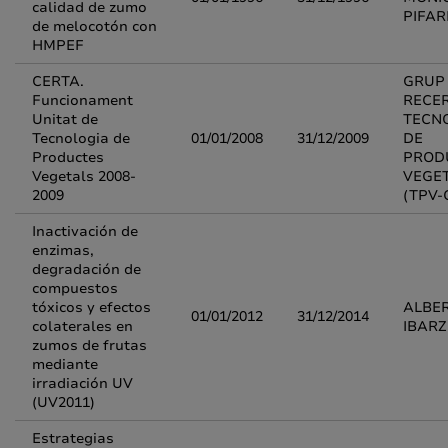
calidad de zumo
PIFAR
de melocotón con
HMPEF
CERTA.
GRUP
Funcionament
RECE
Unitat de
TECN
Tecnologia de
01/01/2008
31/12/2009
DE
Productes
PROD
Vegetals 2008-
VEGE
2009
(TPV-
Inactivación de
enzimas,
degradación de
compuestos
tóxicos y efectos
ALBE
01/01/2012
31/12/2014
colaterales en
IBARZ
zumos de frutas
mediante
irradiación UV
(UV2011)
Estrategias