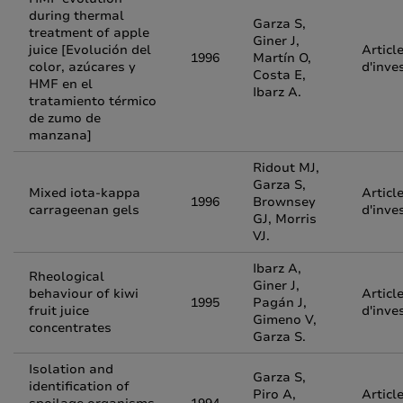
during thermal
Garza S,
treatment of apple
Giner J,
juice [Evolución del
Articl
1996
Martín O,
color, azúcares y
d'inve
Costa E,
HMF en el
Ibarz A.
tratamiento térmico
de zumo de
manzana]
Ridout MJ,
Garza S,
Mixed iota-kappa
Articl
1996
Brownsey
carrageenan gels
d'inve
GJ, Morris
VJ.
Ibarz A,
Rheological
Giner J,
behaviour of kiwi
Articl
1995
Pagán J,
fruit juice
d'inve
Gimeno V,
concentrates
Garza S.
Isolation and
Garza S,
identification of
Piro A,
Articl