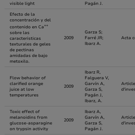
visible light
Pagán J.
Efecto de la
concentración y del
++
contenido en Ca
Garza S;
sobre las
2009
Farré JR;
Acta 
caracteristicas
Ibarz A.
texturales de geles
de pectinas
amidadas de bajo
metoxilo.
Ibarz R,
Flow behavior of
Falguera V,
clarified orange
Garvín A,
Articl
2009
juice at low
Garza S,
d'inve
temperatures
Pagán J,
Ibarz, A.
Toxic effect of
Ibarz A,
melanoidins from
Garvín A,
Articl
2009
glucose-asparagine
Garza S,
d'inve
on trypsin activity
Pagán J.