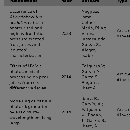
Publications
Year
Authors
Type
Occurrence of
Neggazi,
Alicyclobacillus
Isma;
acidoterrestris
in
Colás-
pasteurized and
Medà, Pilar;
Articl
high hydrostatic
2023
Viñas,
d'inve
pressure-treated
Inmaculada;
fruit juices and
Garza, S.;
isolates'
Alegre,
characterization
Isabel
Effect of UV-Vis
Falguera V;
photochemical
Garvín A;
Articl
processing on pear
2014
Garza S;
d'inve
juices from six
Pagán J;
different varieties
Ibarz A.
Ibarz, R.;
Modelling of patulin
Garvín, A.;
photo-degradation
Falguera,
Articl
by a UV multi-
2014
V.; Pagán,
d'inve
wavelength emitting
J.; Garza, S.;
lamp
Ibarz, A.