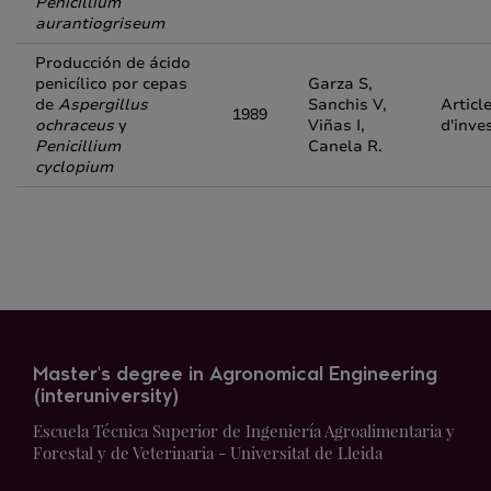
Penicillium
aurantiogriseum
Producción de ácido
penicílico por cepas
Garza S,
de
Aspergillus
Sanchis V,
Articl
1989
ochraceus
y
Viñas I,
d'inve
Penicillium
Canela R.
cyclopium
Master's degree in Agronomical Engineering
(interuniversity)
Escuela Técnica Superior de Ingeniería Agroalimentaria y
Forestal y de Veterinaria - Universitat de Lleida