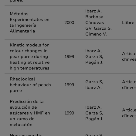
puree.
Ibarz A,
Métodos
Barbosa-
Experimentales en
2000
Cánovas
Llibre
la Ingeniería
GV, Garza S,
Alimentaria
Gimeno V.
Kinetic models for
colour changes in
Ibarz A,
Articl
pear puree during
1999
Garza S,
d'inve
heating at relative
Pagán J.
high temperatures
Rheological
Garza S,
Articl
behaviour of peach
1999
Ibarz A.
d'inve
puree
Predicción de la
evolución de
Ibarz A,
Articl
azúcares y HMF en
1999
Garza S,
d'inve
un zumo de
Pagán J.
melocotón
Non-enzymatic
Garza S,