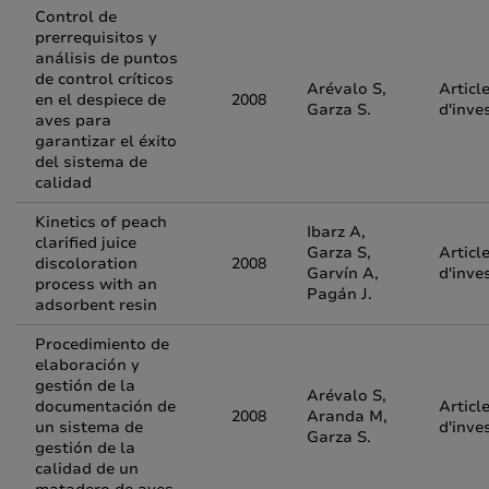
Control de
prerrequisitos y
análisis de puntos
de control críticos
Arévalo S,
Articl
en el despiece de
2008
Garza S.
d'inve
aves para
garantizar el éxito
del sistema de
calidad
Kinetics of peach
Ibarz A,
clarified juice
Garza S,
Articl
discoloration
2008
Garvín A,
d'inve
process with an
Pagán J.
adsorbent resin
Procedimiento de
elaboración y
gestión de la
Arévalo S,
documentación de
Articl
2008
Aranda M,
un sistema de
d'inve
Garza S.
gestión de la
calidad de un