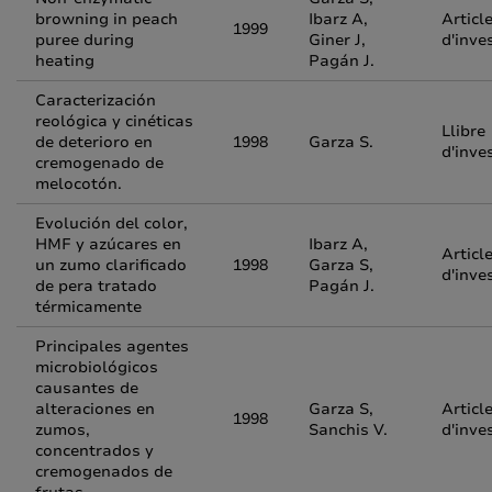
browning in peach
Ibarz A,
Articl
1999
puree during
Giner J,
d'inve
heating
Pagán J.
Caracterización
reológica y cinéticas
Llibre
de deterioro en
1998
Garza S.
d'inve
cremogenado de
melocotón.
Evolución del color,
HMF y azúcares en
Ibarz A,
Articl
un zumo clarificado
1998
Garza S,
d'inve
de pera tratado
Pagán J.
térmicamente
Principales agentes
microbiológicos
causantes de
alteraciones en
Garza S,
Articl
1998
zumos,
Sanchis V.
d'inve
concentrados y
cremogenados de