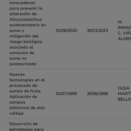
innovadoras
para prevenir la
alteración de
Alicyclobacillus
M.
acidoterrestris en
INMA
zumo y
01/06/2020
30/11/2023
C. VI
mitigación del
ALME
riesgo biológico
asociado al
consumo de
zumo no
pasteurizado
Nuevas
tecnologias en el
procesado de
OLGA
zumos de fruta.
01/07/1995
30/06/1998
MART
Aplicación de
BELL
campos
eléctricos de alto
voltaje
Desarrollo de
estrategias para