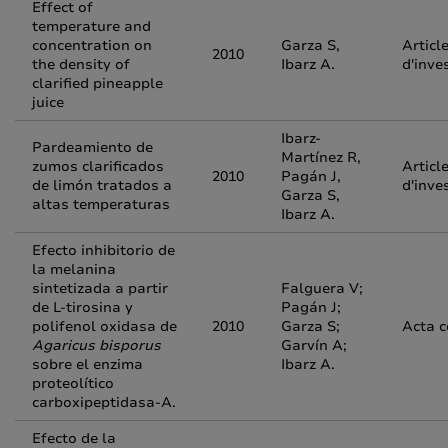
Effect of
temperature and
concentration on
Garza S,
Articl
2010
the density of
Ibarz A.
d'inve
clarified pineapple
juice
Ibarz-
Pardeamiento de
Martínez R,
zumos clarificados
Articl
2010
Pagán J,
de limón tratados a
d'inve
Garza S,
altas temperaturas
Ibarz A.
Efecto inhibitorio de
la melanina
sintetizada a partir
Falguera V;
de L‑tirosina y
Pagán J;
polifenol oxidasa de
2010
Garza S;
Acta 
Agaricus bisporus
Garvín A;
sobre el enzima
Ibarz A.
proteolítico
carboxipeptidasa-A.
Efecto de la