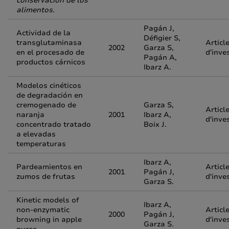
conservación de los
alimentos
.
Pagán J,
Actividad de la
Défigier S,
transglutaminasa
Articl
2002
Garza S,
en el procesado de
d'inve
Pagán A,
productos cárnicos
Ibarz A.
Modelos cinéticos
de degradación en
cremogenado de
Garza S,
Articl
naranja
2001
Ibarz A,
d'inve
concentrado tratado
Boix J.
a elevadas
temperaturas
Ibarz A,
Pardeamientos en
Articl
2001
Pagán J,
zumos de frutas
d'inve
Garza S.
Kinetic models of
Ibarz A,
non-enzymatic
Articl
2000
Pagán J,
browning in apple
d'inve
Garza S.