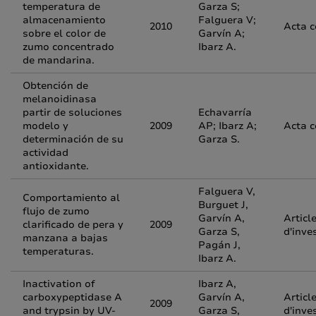
temperatura de
Garza S;
almacenamiento
Falguera V;
2010
Acta 
sobre el color de
Garvín A;
zumo concentrado
Ibarz A.
de mandarina.
Obtención de
melanoidinasa
partir de soluciones
Echavarría
modelo y
2009
AP; Ibarz A;
Acta 
determinación de su
Garza S.
actividad
antioxidante.
Falguera V,
Comportamiento al
Burguet J,
flujo de zumo
Garvín A,
Articl
clarificado de pera y
2009
Garza S,
d'inve
manzana a bajas
Pagán J,
temperaturas.
Ibarz A.
Inactivation of
Ibarz A,
carboxypeptidase A
Garvín A,
Articl
2009
and trypsin by UV-
Garza S,
d'inve