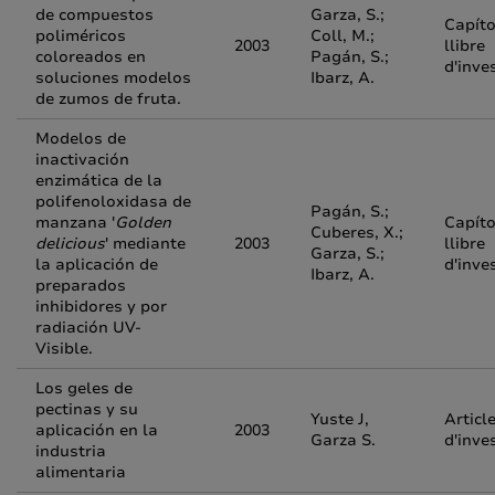
de compuestos
Garza, S.;
Capíto
poliméricos
Coll, M.;
2003
llibre
coloreados en
Pagán, S.;
d'inve
soluciones modelos
Ibarz, A.
de zumos de fruta.
Modelos de
inactivación
enzimática de la
polifenoloxidasa de
Pagán, S.;
manzana '
Golden
Capíto
Cuberes, X.;
delicious
' mediante
2003
llibre
Garza, S.;
la aplicación de
d'inve
Ibarz, A.
preparados
inhibidores y por
radiación UV-
Visible.
Los geles de
pectinas y su
Yuste J,
Articl
aplicación en la
2003
Garza S.
d'inve
industria
alimentaria