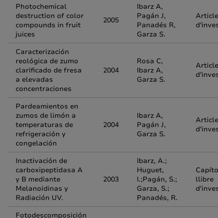
Photochemical
Ibarz A,
destruction of color
Pagán J,
Articl
2005
compounds in fruit
Panadés R,
d'inve
juices
Garza S.
Caracterización
reológica de zumo
Rosa C,
Articl
clarificado de fresa
2004
Ibarz A,
d'inve
a elevadas
Garza S.
concentraciones
Pardeamientos en
zumos de limón a
Ibarz A,
Articl
temperaturas de
2004
Pagán J,
d'inve
refrigeración y
Garza S.
congelación
Inactivación de
Ibarz, A.;
carboxipeptidasa A
Huguet,
Capíto
y B mediante
2003
I.;Pagán, S.;
llibre
Melanoidinas y
Garza, S.;
d'inve
Radiación UV.
Panadés, R.
Fotodescomposición