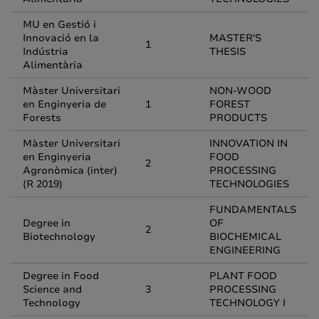
MU en Gestió i
Innovació en la
MASTER'S
1
Indústria
THESIS
Alimentària
Màster Universitari
NON-WOOD
en Enginyeria de
1
FOREST
Forests
PRODUCTS
Màster Universitari
INNOVATION IN
en Enginyeria
FOOD
2
Agronòmica (inter)
PROCESSING
(R 2019)
TECHNOLOGIES
FUNDAMENTALS
Degree in
OF
2
Biotechnology
BIOCHEMICAL
ENGINEERING
Degree in Food
PLANT FOOD
Science and
3
PROCESSING
Technology
TECHNOLOGY I