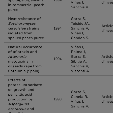
spoilage organisms
1994
Viñas I,
d'inve
in commercial peach
Sanchis V.
puree
Heat resistance of
Garza S,
Saccharomyces
Teixido JA,
Articl
cerevisiae
strains
1994
Sanchis V,
d'inve
isolated from
Viñas I,
spoiled peach puree
Condon S.
Natural occurrence
Viñas I,
of aflatoxin and
Palma J,
Alternaria
Garza S,
Articl
1994
mycotoxins in
Sibilia A,
d'inve
oilseeds rape from
Sanchis V,
Catalonia (Spain)
Visconti A.
Effects of
potassium sorbate
on growth and
Garza S,
penicillic acid
Canela R,
Articl
production by
1993
Viñas I,
d'inve
Aspergillus
Sanchis V.
ochraceus
and