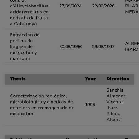
control
MARIA
d’Alicyclobacillus
27/09/2024
22/09/2026
PILAR
acidoterrestris en
MEDÀ
derivats de fruita
a Catalunya
Extracción de
pectina de
ALBE
bagazo de
30/05/1996
29/05/1997
IBARZ
melocotón y
manzana
Thesis
Year
Direction
Sanchis
Caracterización reológica,
Almenar,
microbiológica y cinéticas de
Vicente;
1996
deterioro en cremogenado de
Ibarz
melocotón
Ribas,
Albert