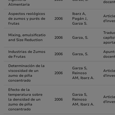
docen
Alimentaria
Aspectos reológicos
Ibarz A,
Articl
de zumos y purés de
2006
Pagán J,
d'inve
frutas
Garza S.
Traduc
Mixing, emulsificatio
2006
Garza, S.
capíto
and Size Reduction
aporta
Industrias de Zumos
Apunt
2006
Garza, S.
de Frutas
docen
Determinación de la
Garza S,
viscosidad de un
Articl
2006
Reinoso
zumo de piña
d'inve
AM, Ibarz A.
concentrado
Efecto de la
temperatura sobre
Garza S,
Articl
la densidad de un
2006
Reinoso
d'inve
zumo de piña
AM, Ibarz A.
concentrado