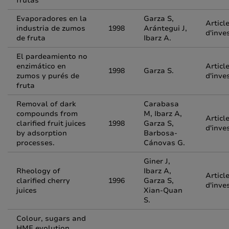
frutas
Evaporadores en la
Garza S,
Articl
industria de zumos
1998
Arántegui J,
d'inve
de fruta
Ibarz A.
El pardeamiento no
enzimático en
Articl
1998
Garza S.
zumos y purés de
d'inve
fruta
Removal of dark
Carabasa
compounds from
M, Ibarz A,
Articl
clarified fruit juices
1998
Garza S,
d'inve
by adsorption
Barbosa-
processes.
Cánovas G.
Giner J,
Rheology of
Ibarz A,
Articl
clarified cherry
1996
Garza S,
d'inve
juices
Xian-Quan
S.
Colour, sugars and
HMF evolution