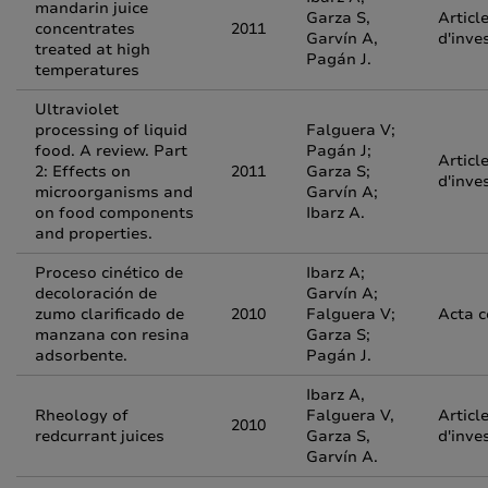
mandarin juice
Garza S,
Articl
concentrates
2011
Garvín A,
d'inve
treated at high
Pagán J.
temperatures
Ultraviolet
processing of liquid
Falguera V;
food. A review. Part
Pagán J;
Articl
2: Effects on
2011
Garza S;
d'inve
microorganisms and
Garvín A;
on food components
Ibarz A.
and properties.
Proceso cinético de
Ibarz A;
decoloración de
Garvín A;
zumo clarificado de
2010
Falguera V;
Acta 
manzana con resina
Garza S;
adsorbente.
Pagán J.
Ibarz A,
Rheology of
Falguera V,
Articl
2010
redcurrant juices
Garza S,
d'inve
Garvín A.