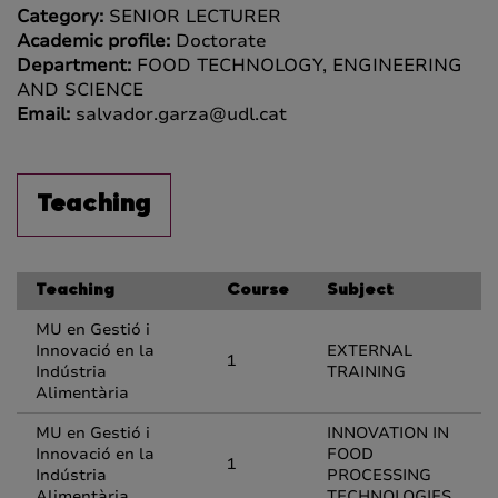
Category:
SENIOR LECTURER
Academic profile:
Doctorate
Department:
FOOD TECHNOLOGY, ENGINEERING
AND SCIENCE
Email:
salvador.garza@udl.cat
Teaching
Teaching
Course
Subject
MU en Gestió i
Innovació en la
EXTERNAL
1
Indústria
TRAINING
Alimentària
MU en Gestió i
INNOVATION IN
Innovació en la
FOOD
1
Indústria
PROCESSING
Alimentària
TECHNOLOGIES