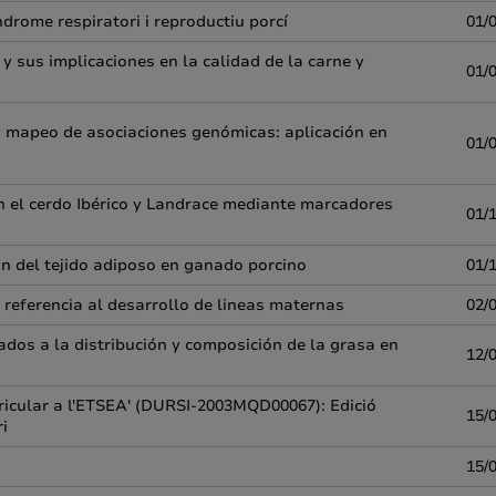
drome respiratori i reproductiu porcí
01/
 y sus implicaciones en la calidad de la carne y
01/
y mapeo de asociaciones genómicas: aplicación en
01/
en el cerdo Ibérico y Landrace mediante marcadores
01/
ón del tejido adiposo en ganado porcino
01/
 referencia al desarrollo de lineas maternas
02/
ados a la distribución y composición de la grasa en
12/
urricular a l'ETSEA' (DURSI-2003MQD00067): Edició
15/
i
15/