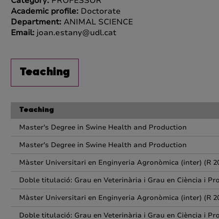
Category:
PROFESSOR
Academic profile:
Doctorate
Department:
ANIMAL SCIENCE
Email:
joan.estany@udl.cat
Teaching
Teaching
Master's Degree in Swine Health and Production
Master's Degree in Swine Health and Production
Màster Universitari en Enginyeria Agronòmica (inter) (R 2
Doble titulació: Grau en Veterinària i Grau en Ciència i P
Màster Universitari en Enginyeria Agronòmica (inter) (R 2
Doble titulació: Grau en Veterinària i Grau en Ciència i P