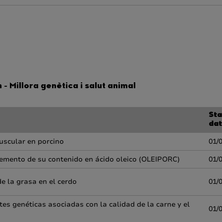
- Millora genètica i salut animal
Sta
da
uscular en porcino
01/
cremento de su contenido en ácido oleico (OLEIPORC)
01/
e la grasa en el cerdo
01/
es genéticas asociadas con la calidad de la carne y el
01/