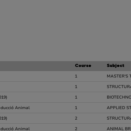
Course
Subject
1
MASTER'S 
1
STRUCTURA
019)
1
BIOTECHNO
roducció Animal
1
APPLIED S
019)
2
STRUCTURA
roducció Animal
2
ANIMAL BR