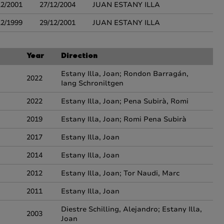
12/2001
27/12/2004
JUAN ESTANY ILLA
12/1999
29/12/2001
JUAN ESTANY ILLA
Year
Direction
Estany Illa, Joan; Rondon Barragán,
2022
Iang Schroniltgen
2022
Estany Illa, Joan; Pena Subirà, Romi
2019
Estany Illa, Joan; Romi Pena Subirà
2017
Estany Illa, Joan
2014
Estany Illa, Joan
2012
Estany Illa, Joan; Tor Naudi, Marc
2011
Estany Illa, Joan
Diestre Schilling, Alejandro; Estany Illa,
2003
Joan