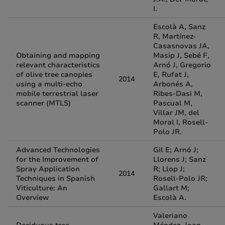
I.
Escolà A, Sanz
R, Martínez-
Casasnovas JA,
Obtaining and mapping
Masip J, Sebé F,
relevant characteristics
Arnó J, Gregorio
of olive tree canopies
E, Rufat J,
2014
using a multi-echo
Arbonés A,
mobile terrestrial laser
Ribes-Dasi M,
scanner (MTLS)
Pascual M,
Villar JM, del
Moral I, Rosell-
Polo JR.
Advanced Technologies
Gil E; Arnó J;
for the Improvement of
Llorens J; Sanz
Spray Application
R; Llop J;
2014
Techniques in Spanish
Rosell-Polo JR;
Viticulture: An
Gallart M;
Overview
Escolà A.
Valeriano