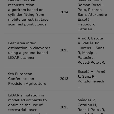
Deciduous tree
Méndez, Joan
reconstruction
Ramon Rosell-
algorithm based on
Polo, Ricardo
2014
cylinder fitting from
Sanz, Alexandre
mobile terrestrial laser
Escolà,
scanned point clouds
Heliodoro
Catalán
Arnó J, Escolà
Leaf area index
A, Vallès JM,
estimation in vineyards
Llorens J, Sanz
2013
using a ground-based
R, Masip J,
LiDAR scanner
Palacín J,
Rosell-Polo JR.
Escolà A., Arnó
9th European
J., Sanz R.,
Conference on
2013
Puigdomènech
Precision Agriculture
L.
LiDAR simulation in
modelled orchards to
Méndez V,
optimise the use of
Catalán H,
2013
terrestrial laser
Rosell-Polo JR,