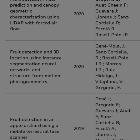
prediction and canopy
Auat Cheein F;
geometric
Guevara J;
2020
characterization using
Llorens J; Sanz-
LiDAR with forced air
Cortiella R;
flow
Escolà R;
Rosell-Polo JR
Gené-Mola, J.;
Fruit detection and 3D
Sanz-Cortiella,
location using instance
R.; Rosell-Polo,
segmentation neural
J.R.; Morros,
2020
networks and
J.R.; Ruiz-
structure-from-motion
Hidalgo, J.;
photogrammetry
Vilaplana, V.;
Gregorio, E.
Gené J;
Gregorio E;
Guevara J; Auat
F; Sanz-
Fruit detection in an
Cortiella R;
apple orchard using a
2019
Escolà A;
mobile terrestrial laser
Llorens J;
scanner