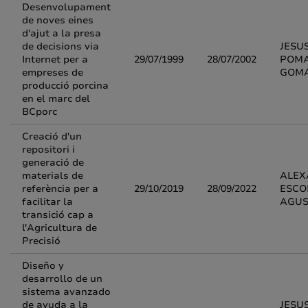
Desenvolupament
de noves eines
d'ajut a la presa
de decisions via
JESU
Internet per a
29/07/1999
28/07/2002
POM
empreses de
GOM
producció porcina
en el marc del
BCporc
Creació d'un
repositori i
generació de
materials de
ALEX
referència per a
29/10/2019
28/09/2022
ESCO
facilitar la
AGUS
transició cap a
l'Agricultura de
Precisió
Diseño y
desarrollo de un
sistema avanzado
de ayuda a la
JESU