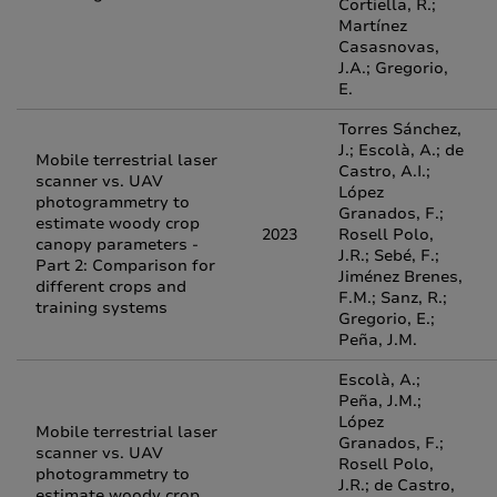
Cortiella, R.;
Martínez
Casasnovas,
J.A.; Gregorio,
E.
Torres Sánchez,
J.; Escolà, A.; de
Mobile terrestrial laser
Castro, A.I.;
scanner vs. UAV
López
photogrammetry to
Granados, F.;
estimate woody crop
2023
Rosell Polo,
canopy parameters -
J.R.; Sebé, F.;
Part 2: Comparison for
Jiménez Brenes,
different crops and
F.M.; Sanz, R.;
training systems
Gregorio, E.;
Peña, J.M.
Escolà, A.;
Peña, J.M.;
López
Mobile terrestrial laser
Granados, F.;
scanner vs. UAV
Rosell Polo,
photogrammetry to
J.R.; de Castro,
estimate woody crop