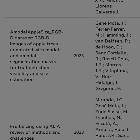
J.R.; Ninot J.;
Llorens
Calveras J.
Gené Mola, J.;
Ferrer-Ferrer,
AmodalAppleSize_RGB-
M.; Hemming, J.;
D dataset: RGB-D
van Dalfsen, P.;
images of apple trees
de Hoog, D.;
annotated with modal
Sanz Cortiella,
and amodal
2023
R.; Rosell Polo,
segmentation masks
J.R.; Morros,
for fruit detection,
J.R.; Vilaplana,
visibility and size
V.; Ruiz-
estimation
Hidalgo, J.;
Gregorio, E.
Miranda, J.C.;
Gené Mola, J.;
Zude Sasse, M.;
Tsoulias, N.;
Escolà, A.;
Fruit sizing using AI: A
Arnó, J.; Rosell
review of methods and
2023
Polo, J.R.; Sanz
challenges