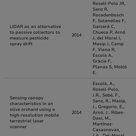
Rosell-Polo JR,
Sanz R,
Rocadenbosch
F, Solanelles F,
LIDAR as an alternative
Garcerá C,
to passive collectors to
Chueca P, Arnó
2014
measure pesticide
J, del Moral I,
spray drift
Masip J, Camp
F, Viana R,
Escolà A,
Gràcia F,
Planas S, Moltó
E.
Escolà, A.,
Rosell-Polo,
J.R., Sebé, F.,
Sensing canopy
Sanz, R., Masip,
characteristics in an
J., Gregorio, E.,
olive orchard using a
2014
Arnó, J., Ribes-
high-resolution mobile
Dasi, M.,
terrestrial laser
Martínez-
scanner
Casasnovas,
J.A., Del-Moral,