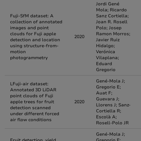
Jordi Gené
Mola; Ricardo
Fuji-SfM dataset: A
Sanz Cortiella;
collection of annotated
Joan R. Rosell
images and point
Polo; Josep
clouds for Fuji apple
Ramon Morros;
2020
detection and location
Javier Ruiz
using structure-from-
Hidalgo;
motion
Verónica
photogrammetry
Vilaplana;
Eduard
Gregorio
Gené-Mola J;
LFuji-air dataset:
Gregorio E;
Annotated 3D LiDAR
Auat F;
point clouds of Fuji
Guevara J;
apple trees for fruit
2020
Llorens J; Sanz-
detection scanned
Cortiella R;
under different forced
Escolà A;
air flow conditions
Rosell-Polo JR
Gené-Mola J;
Fruit detection, yield
Gregorio E;