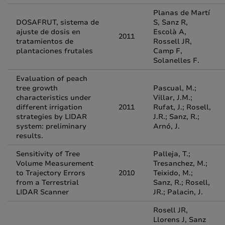
Planas de Martí
DOSAFRUT, sistema de
S, Sanz R,
ajuste de dosis en
Escolà A,
2011
tratamientos de
Rossell JR,
plantaciones frutales
Camp F,
Solanelles F.
Evaluation of peach
tree growth
Pascual, M.;
characteristics under
Villar, J.M.;
different irrigation
2011
Rufat, J.; Rosell,
strategies by LIDAR
J.R.; Sanz, R.;
system: preliminary
Arnó, J.
results.
Sensitivity of Tree
Palleja, T.;
Volume Measurement
Tresanchez, M.;
to Trajectory Errors
2010
Teixido, M.;
from a Terrestrial
Sanz, R.; Rosell,
LIDAR Scanner
JR.; Palacin, J.
Rosell JR,
Llorens J, Sanz