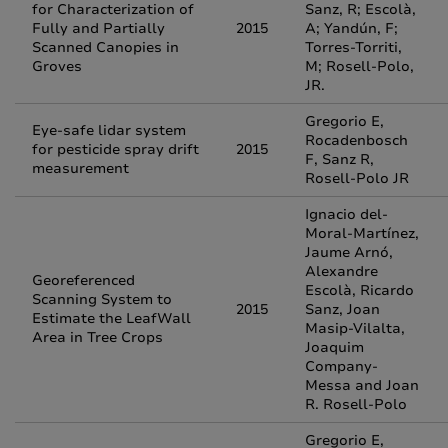
for Characterization of
Sanz, R; Escolà,
Fully and Partially
2015
A; Yandún, F;
Scanned Canopies in
Torres-Torriti,
Groves
M; Rosell-Polo,
JR.
Gregorio E,
Eye-safe lidar system
Rocadenbosch
for pesticide spray drift
2015
F, Sanz R,
measurement
Rosell-Polo JR
Ignacio del-
Moral-Martínez,
Jaume Arnó,
Alexandre
Georeferenced
Escolà, Ricardo
Scanning System to
2015
Sanz, Joan
Estimate the LeafWall
Masip-Vilalta,
Area in Tree Crops
Joaquim
Company-
Messa and Joan
R. Rosell-Polo
Gregorio E,