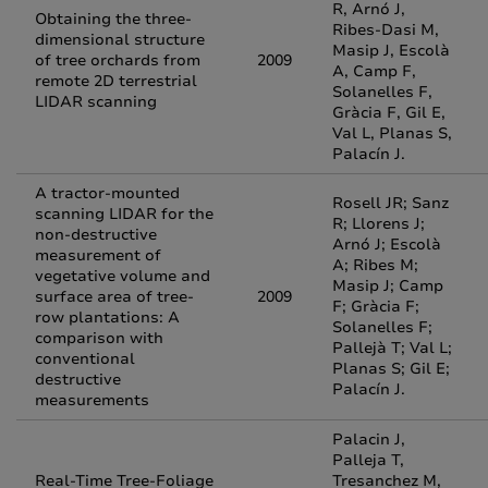
R, Arnó J,
Obtaining the three-
Ribes-Dasi M,
dimensional structure
Masip J, Escolà
of tree orchards from
2009
A, Camp F,
remote 2D terrestrial
Solanelles F,
LIDAR scanning
Gràcia F, Gil E,
Val L, Planas S,
Palacín J.
A tractor-mounted
Rosell JR; Sanz
scanning LIDAR for the
R; Llorens J;
non-destructive
Arnó J; Escolà
measurement of
A; Ribes M;
vegetative volume and
Masip J; Camp
surface area of tree-
2009
F; Gràcia F;
row plantations: A
Solanelles F;
comparison with
Pallejà T; Val L;
conventional
Planas S; Gil E;
destructive
Palacín J.
measurements
Palacin J,
Palleja T,
Real-Time Tree-Foliage
Tresanchez M,