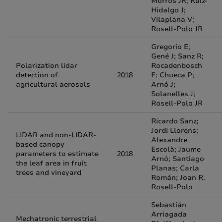
Morrós JR; Ruiz-
Hidalgo J;
Vilaplana V;
Rosell-Polo JR
Gregorio E;
Gené J; Sanz R;
Polarization lidar
Rocadenbosch
detection of
2018
F; Chueca P;
agricultural aerosols
Arnó J;
Solanelles J;
Rosell-Polo JR
Ricardo Sanz;
Jordi Llorens;
LIDAR and non-LIDAR-
Alexandre
based canopy
Escolà; Jaume
parameters to estimate
2018
Arnó; Santiago
the leaf area in fruit
Planas; Carla
trees and vineyard
Román; Joan R.
Rosell-Polo
Sebastián
Arriagada
Mechatronic terrestrial