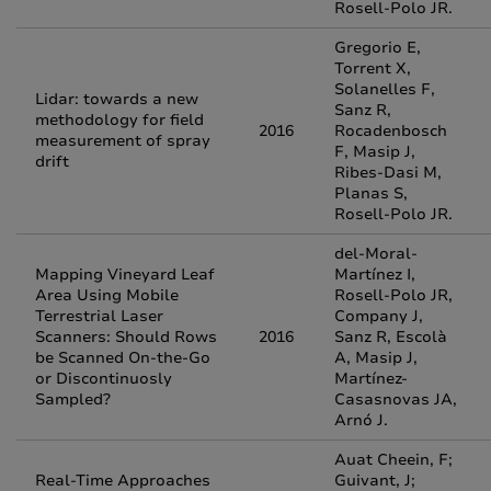
Rosell-Polo JR.
Gregorio E,
Torrent X,
Solanelles F,
Lidar: towards a new
Sanz R,
methodology for field
2016
Rocadenbosch
measurement of spray
F, Masip J,
drift
Ribes-Dasi M,
Planas S,
Rosell-Polo JR.
del-Moral-
Mapping Vineyard Leaf
Martínez I,
Area Using Mobile
Rosell-Polo JR,
Terrestrial Laser
Company J,
Scanners: Should Rows
2016
Sanz R, Escolà
be Scanned On-the-Go
A, Masip J,
or Discontinuosly
Martínez-
Sampled?
Casasnovas JA,
Arnó J.
Auat Cheein, F;
Real-Time Approaches
Guivant, J;