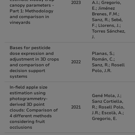
2023
A.I.; Gregorio,
canopy parameters -
E.; Jiménez
Part 1: Methodology
Brenes, F.M.;
and comparison in
Sanz, R.; Sebé,
vineyards
F.; Llorens, J.;
Torres Sánchez,
J.
Bases for pesticide
dose expression and
Planas, S.;
adjustment in 3D crops
Román, C.;
2022
and comparison of
Sanz, R.; Rosell
decision support
Polo, J.R.
systems
In-field apple size
estimation using
Gené Mola, J.;
photogrammetry-
Sanz Cortiella,
derived 3D point
2021
R.; Rosell Polo,
clouds: Comparison of
J.R.; Escolà, A.;
4 different methods
Gregorio, E.
considering fruit
occlusions