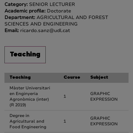
Category:
SENIOR LECTURER
Academic profile:
Doctorate
Department:
AGRICULTURAL AND FOREST
SCIENCES AND ENGINEERING
Email:
ricardo.sanz@udl.cat
Teaching
Teaching
Course
Subject
Màster Universitari
en Enginyeria
GRAPHIC
1
Agronòmica (inter)
EXPRESSION
(R 2019)
Degree in
GRAPHIC
Agricultural and
1
EXPRESSION
Food Engineering