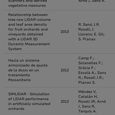
scanners and derived
Arnó J, Sanz R.
vegetative measures
Relationship between
tree row LIDAR-volume
and leaf area density
R. Sanz; J.R.
for fruit orchards and
Rosell; J.
2013
vineyards obtained
Llorens; E. Gil;
with a LIDAR 3D
S. Planas
Dynamic Measurement
System
Camp F.;
Hacia un sistema
Solanelles F.;
armonizado de ajuste
Gràcia F.;
de la dosis en un
2012
Escolà A.; Sanz
tratamiento
R.; Rosell J.R.;
fitosanitario
Planas S.
Méndez V,
SIMLIDAR - Simulation
Catalán H,
of LIDAR performance
2012
Rosell JR, Arnó
in artificially simulated
J, Sanz R,
orchards
Tarquis A.