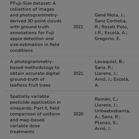
PFuji-Size dataset: A
collection of images
and photogrammetry-
Gené Mola, J.;
derived 3D point clouds
Sanz Cortiella,
with ground truth
2021
R.; Rosell Polo,
annotations for Fuji
J.R.; Escolà, A.;
apple detection and
Gregorio, E.
size estimation in field
conditions
A photogrammetry-
Lavaquiol, B.;
based methodology to
Sanz, R.;
obtain accurate digital
2021
Llorens, J.;
ground-truth of
Arnó, J.; Escolà,
leafless fruit trees
A.
Spatially variable
Román, C.;
pesticide application in
Llorens, J.;
vineyards: Part II, field
Uribeetxebarria,
comparison of uniform
2020
A.; Sanz, R.;
and map-based
Planas, S.;
variable dose
Arnó, J.
treatments