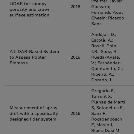
Pfeiffer; Javier
LiDAR for canopy
2018
Guevara;
porosity and crown
Fernando Auat
surface estimation
Cheein; Ricardo
Sanz
Andújar, D.;
Escolà, A.;
Rosell-Polo,
A LiDAR-Based System
J.R.; Sanz, R.;
to Assess Poplar
2016
Rueda-Ayala,
Biomass
V.; Fernández-
Quintanilla, C.;
Ribeiro, A.;
Dorado, J.
Gregorio E,
Torrent X,
Planas de Martí
Measurement of spray
S, Solanelles F,
drift with a specifically
2016
Sanz R,
designed lidar system
Rocadenbosch
F, Masip J,
Ribes-Dasi M,