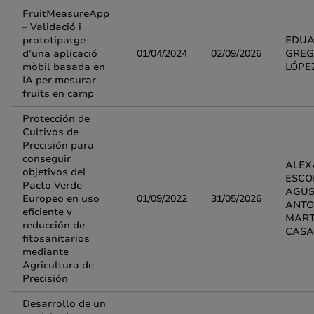
FruitMeasureApp
– Validació i
prototipatge
EDU
d’una aplicació
01/04/2024
02/09/2026
GREG
mòbil basada en
LÓPE
IA per mesurar
fruits en camp
Protección de
Cultivos de
Precisión para
conseguir
ALEX
objetivos del
ESCO
Pacto Verde
AGUST
Europeo en uso
01/09/2022
31/05/2026
ANTO
eficiente y
MART
reducción de
CASA
fitosanitarios
mediante
Agricultura de
Precisión
Desarrollo de un