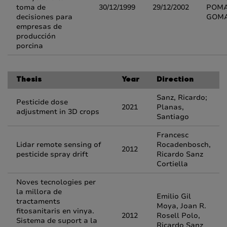
toma de
30/12/1999
29/12/2002
POM
decisiones para
GOM
empresas de
producción
porcina
Thesis
Year
Direction
Sanz, Ricardo;
Pesticide dose
2021
Planas,
adjustment in 3D crops
Santiago
Francesc
Lidar remote sensing of
Rocadenbosch,
2012
pesticide spray drift
Ricardo Sanz
Cortiella
Noves tecnologies per
la millora de
Emilio Gil
tractaments
Moya, Joan R.
fitosanitaris en vinya.
2012
Rosell Polo,
Sistema de suport a la
Ricardo Sanz