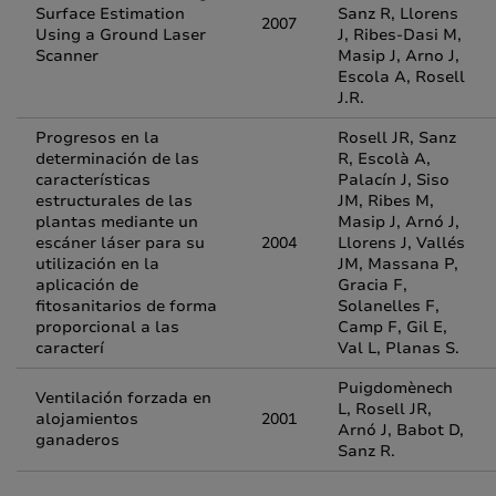
Surface Estimation
Sanz R, Llorens
2007
Using a Ground Laser
J, Ribes-Dasi M,
Scanner
Masip J, Arno J,
Escola A, Rosell
J.R.
Progresos en la
Rosell JR, Sanz
determinación de las
R, Escolà A,
características
Palacín J, Siso
estructurales de las
JM, Ribes M,
plantas mediante un
Masip J, Arnó J,
escáner láser para su
2004
Llorens J, Vallés
utilización en la
JM, Massana P,
aplicación de
Gracia F,
fitosanitarios de forma
Solanelles F,
proporcional a las
Camp F, Gil E,
caracterí
Val L, Planas S.
Puigdomènech
Ventilación forzada en
L, Rosell JR,
alojamientos
2001
Arnó J, Babot D,
ganaderos
Sanz R.