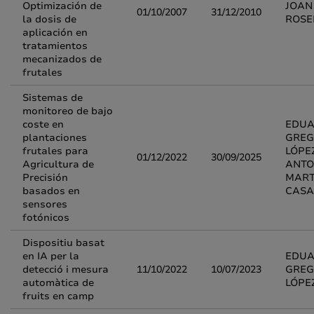
Optimización de
JOAN
01/10/2007
31/12/2010
la dosis de
ROSE
aplicación en
tratamientos
mecanizados de
frutales
Sistemas de
monitoreo de bajo
coste en
EDU
plantaciones
GREG
frutales para
LÓPEZ
01/12/2022
30/09/2025
Agricultura de
ANTO
Precisión
MART
basados en
CASA
sensores
fotónicos
Dispositiu basat
en IA per la
EDU
detecció i mesura
11/10/2022
10/07/2023
GREG
automàtica de
LÓPE
fruits en camp