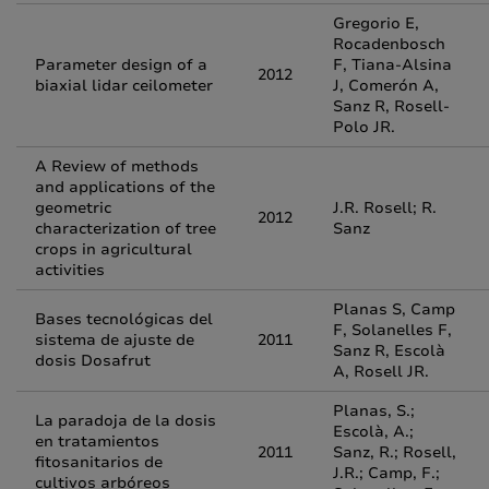
Gregorio E,
Rocadenbosch
Parameter design of a
F, Tiana-Alsina
2012
biaxial lidar ceilometer
J, Comerón A,
Sanz R, Rosell-
Polo JR.
A Review of methods
and applications of the
geometric
J.R. Rosell; R.
2012
characterization of tree
Sanz
crops in agricultural
activities
Planas S, Camp
Bases tecnológicas del
F, Solanelles F,
sistema de ajuste de
2011
Sanz R, Escolà
dosis Dosafrut
A, Rosell JR.
Planas, S.;
La paradoja de la dosis
Escolà, A.;
en tratamientos
2011
Sanz, R.; Rosell,
fitosanitarios de
J.R.; Camp, F.;
cultivos arbóreos