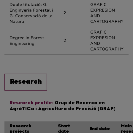
Doble titulació: G.
GRAFIC
Enginyeria Forestal i
EXPRESION
2
G. Conservació de la
AND
Natura
CARTOGRAPHY
GRAFIC
Degree in Forest
EXPRESION
2
Engineering
AND
CARTOGRAPHY
Research
Research profile:
Grup de Recerca en
AgròTICa i Agricultura de Precisió (GRAP)
Research
Start
Main
End date
projects
date
rese