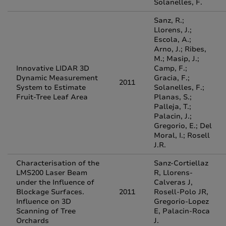
Solanelles, F.
Sanz, R.;
Llorens, J.;
Escola, A.;
Arno, J.; Ribes,
M.; Masip, J.;
Innovative LIDAR 3D
Camp, F.;
Dynamic Measurement
Gracia, F.;
2011
System to Estimate
Solanelles, F.;
Fruit-Tree Leaf Area
Planas, S.;
Palleja, T.;
Palacin, J.;
Gregorio, E.; Del
Moral, I.; Rosell
J.R.
Characterisation of the
Sanz-Cortiellaz
LMS200 Laser Beam
R, Llorens-
under the Influence of
Calveras J,
Blockage Surfaces.
2011
Rosell-Polo JR,
Influence on 3D
Gregorio-Lopez
Scanning of Tree
E, Palacin-Roca
Orchards
J.