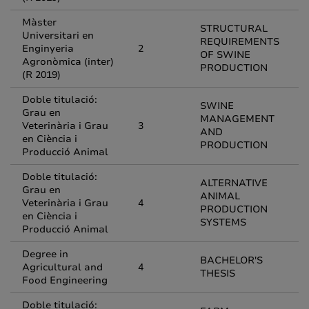
Màster
STRUCTURAL
Universitari en
REQUIREMENTS
Enginyeria
2
OF SWINE
Agronòmica (inter)
PRODUCTION
(R 2019)
Doble titulació:
SWINE
Grau en
MANAGEMENT
Veterinària i Grau
3
AND
en Ciència i
PRODUCTION
Producció Animal
Doble titulació:
ALTERNATIVE
Grau en
ANIMAL
Veterinària i Grau
4
PRODUCTION
en Ciència i
SYSTEMS
Producció Animal
Degree in
BACHELOR'S
Agricultural and
4
THESIS
Food Engineering
Doble titulació: