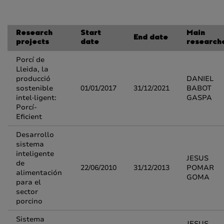
Research
Start
Main
End date
projects
date
research
Porcí de
Lleida, la
producció
DANIEL
sostenible
01/01/2017
31/12/2021
BABOT
intel·ligent:
GASPA
Porcí-
Eficient
Desarrollo
sistema
inteligente
JESUS
de
22/06/2010
31/12/2013
POMAR
alimentación
GOMA
para el
sector
porcino
Sistema
JESUS