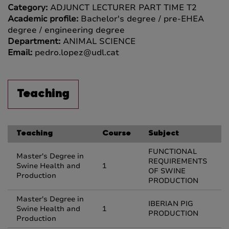
Category:
ADJUNCT LECTURER PART TIME T2
Academic profile:
Bachelor's degree / pre-EHEA
degree / engineering degree
Department:
ANIMAL SCIENCE
Email:
pedro.lopez@udl.cat
Teaching
Teaching
Course
Subject
FUNCTIONAL
Master's Degree in
REQUIREMENTS
Swine Health and
1
OF SWINE
Production
PRODUCTION
Master's Degree in
IBERIAN PIG
Swine Health and
1
PRODUCTION
Production