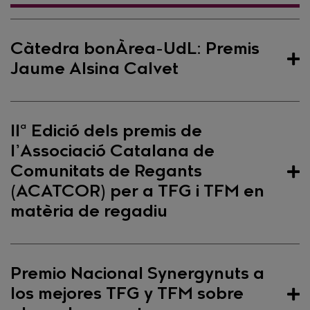
Càtedra bonÀrea-UdL: Premis
Jaume Alsina Calvet
Càtedra bonÀrea-UdL: Premis
IIª Edició dels premis de
Jaume Alsina Calvet
l’Associació Catalana de
Comunitats de Regants
L’objectiu d’aquests premis és reconèixer i
(ACATCOR) per a TFG i TFM en
incentivar l’excel·lència acadèmica dels Treballs Fi
matèria de regadiu
de Grau (TFG) i Treballs Fi de Màster (TFM)
presentats a la Universitat de Lleida en l’ àmbit de
la diversitat i la cohesió social. Els premis
IIª Edició dels premis de
pretenen posar en valor la investigació feta pels
Premio Nacional Synergynuts a
l’Associació Catalana de
estudiants en aquestes àrees i fomentar la
los mejores TFG y TFM sobre
transferència de coneixement. S’atorgaran un