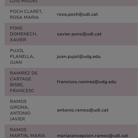
LUIS MIGUEL
POCH CLARET,
rosa.poch@udl.cat
ROSA MARIA
PONS
DOMENECH,
xavier.pons@udl.cat
XAVIER
PUJOL
PLANELLA,
joan.pujol@udg.edu
JUAN
RAMIREZ DE
CARTAGE
francisco.ramirez@udg.edu
BISBE,
FRANCESC
RAMOS
GIRONA,
antonio.ramos@udl.cat
ANTONIO
JAVIER
RAMOS
MARTIN, MARIA
mariaconcepcion.ramos@udl.cat