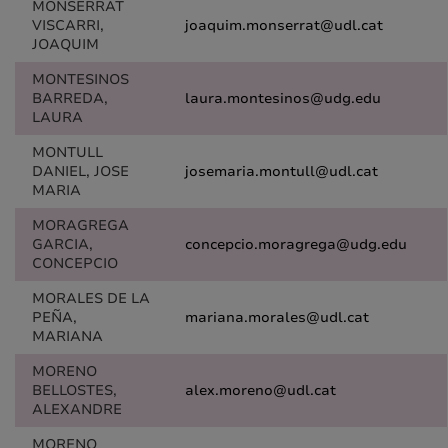
MONSERRAT
VISCARRI,
joaquim.monserrat@udl.cat
JOAQUIM
MONTESINOS
BARREDA,
laura.montesinos@udg.edu
LAURA
MONTULL
DANIEL, JOSE
josemaria.montull@udl.cat
MARIA
MORAGREGA
GARCIA,
concepcio.moragrega@udg.edu
CONCEPCIO
MORALES DE LA
PEÑA,
mariana.morales@udl.cat
MARIANA
MORENO
BELLOSTES,
alex.moreno@udl.cat
ALEXANDRE
MORENO