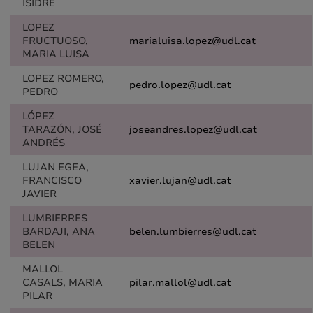
ISIDRE
LOPEZ
FRUCTUOSO,
marialuisa.lopez@udl.cat
MARIA LUISA
LOPEZ ROMERO,
pedro.lopez@udl.cat
PEDRO
LÓPEZ
TARAZÓN, JOSÉ
joseandres.lopez@udl.cat
ANDRÉS
LUJAN EGEA,
FRANCISCO
xavier.lujan@udl.cat
JAVIER
LUMBIERRES
BARDAJI, ANA
belen.lumbierres@udl.cat
BELEN
MALLOL
CASALS, MARIA
pilar.mallol@udl.cat
PILAR