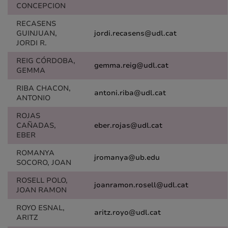
CONCEPCION
RECASENS
GUINJUAN,
jordi.recasens@udl.cat
JORDI R.
REIG CÓRDOBA,
gemma.reig@udl.cat
GEMMA
RIBA CHACON,
antoni.riba@udl.cat
ANTONIO
ROJAS
CAÑADAS,
eber.rojas@udl.cat
EBER
ROMANYA
jromanya@ub.edu
SOCORO, JOAN
ROSELL POLO,
joanramon.rosell@udl.cat
JOAN RAMON
ROYO ESNAL,
aritz.royo@udl.cat
ARITZ