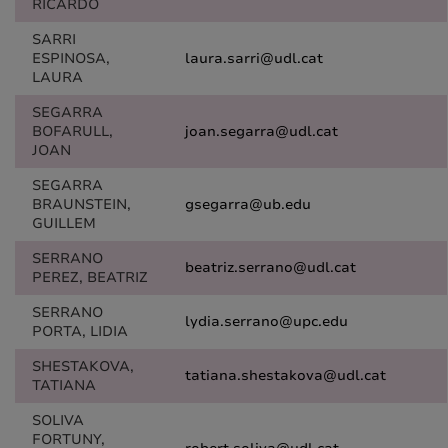
RICARDO
SARRI
ESPINOSA,
laura.sarri@udl.cat
LAURA
SEGARRA
BOFARULL,
joan.segarra@udl.cat
JOAN
SEGARRA
BRAUNSTEIN,
gsegarra@ub.edu
GUILLEM
SERRANO
beatriz.serrano@udl.cat
PEREZ, BEATRIZ
SERRANO
lydia.serrano@upc.edu
PORTA, LIDIA
SHESTAKOVA,
tatiana.shestakova@udl.cat
TATIANA
SOLIVA
FORTUNY,