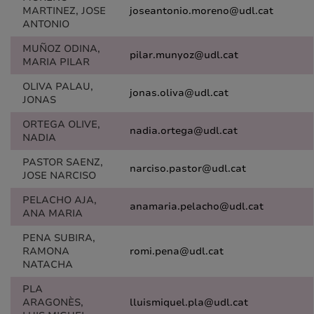
MARTINEZ, JOSE
joseantonio.moreno@udl.cat
ANTONIO
MUÑOZ ODINA,
pilar.munyoz@udl.cat
MARIA PILAR
OLIVA PALAU,
jonas.oliva@udl.cat
JONAS
ORTEGA OLIVE,
nadia.ortega@udl.cat
NADIA
PASTOR SAENZ,
narciso.pastor@udl.cat
JOSE NARCISO
PELACHO AJA,
anamaria.pelacho@udl.cat
ANA MARIA
PENA SUBIRA,
RAMONA
romi.pena@udl.cat
NATACHA
PLA
ARAGONÈS,
lluismiquel.pla@udl.cat