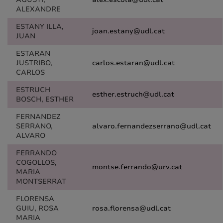
ALEXANDRE
ESTANY ILLA,
joan.estany@udl.cat
JUAN
ESTARAN
JUSTRIBO,
carlos.estaran@udl.cat
CARLOS
ESTRUCH
esther.estruch@udl.cat
BOSCH, ESTHER
FERNANDEZ
SERRANO,
alvaro.fernandezserrano@udl.cat
ALVARO
FERRANDO
COGOLLOS,
montse.ferrando@urv.cat
MARIA
MONTSERRAT
FLORENSA
GUIU, ROSA
rosa.florensa@udl.cat
MARIA