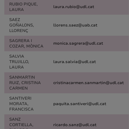
RUBIO PIQUE,
laura.rubio@udl.cat
LAURA
SAEZ
GOÑALONS,
llorens.saez@uab.cat
LLORENÇ
SAGRERA I
monica.sagrera@udl.cat
COZAR, MÒNICA
SALVIA
TRUJILLO,
laura.salvia@udl.cat
LAURA
SANMARTIN
RUIZ, CRISTINA
cristinacarmen.sanmartin@udl.cat
CARMEN
SANTIVERI
MORATA,
paquita.santiveri@udl.cat
FRANCISCA
SANZ
CORTIELLA,
ricardo.sanz@udl.cat