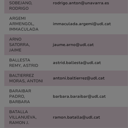
SOBEJANO,
rodrigo.anton@unavarra.es
RODRIGO
ARGEMI
ARMENGOL,
immaculada.argemi@udl.cat
IMMACULADA
ARNO
SATORRA,
jaume.arno@udl.cat
JAIME
BALLESTA
astrid.ballesta@udl.cat
REMY, ASTRID
BALTIERREZ
antoni.baltierrez@udl.cat
MORAS, ANTONI
BARAIBAR
PADRO,
barbara.baraibar@udl.cat
BARBARA
BATALLA
VILLANUEVA,
ramon.batalla@udl.cat
RAMON J.