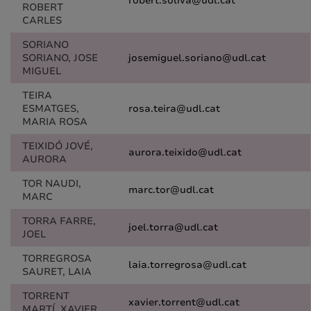
robert.soliva@udl.cat
ROBERT
CARLES
SORIANO
SORIANO, JOSE
josemiguel.soriano@udl.cat
MIGUEL
TEIRA
ESMATGES,
rosa.teira@udl.cat
MARIA ROSA
TEIXIDÓ JOVÉ,
aurora.teixido@udl.cat
AURORA
TOR NAUDI,
marc.tor@udl.cat
MARC
TORRA FARRE,
joel.torra@udl.cat
JOEL
TORREGROSA
laia.torregrosa@udl.cat
SAURET, LAIA
TORRENT
xavier.torrent@udl.cat
MARTÍ, XAVIER