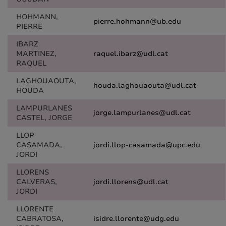
HOHMANN,
pierre.hohmann@ub.edu
PIERRE
IBARZ
MARTINEZ,
raquel.ibarz@udl.cat
RAQUEL
LAGHOUAOUTA,
houda.laghouaouta@udl.cat
HOUDA
LAMPURLANES
jorge.lampurlanes@udl.cat
CASTEL, JORGE
LLOP
CASAMADA,
jordi.llop-casamada@upc.edu
JORDI
LLORENS
CALVERAS,
jordi.llorens@udl.cat
JORDI
LLORENTE
CABRATOSA,
isidre.llorente@udg.edu