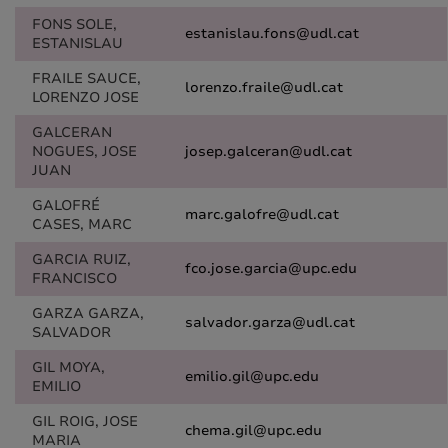
FONS SOLE,
estanislau.fons@udl.cat
ESTANISLAU
FRAILE SAUCE,
lorenzo.fraile@udl.cat
LORENZO JOSE
GALCERAN
NOGUES, JOSE
josep.galceran@udl.cat
JUAN
GALOFRÉ
marc.galofre@udl.cat
CASES, MARC
GARCIA RUIZ,
fco.jose.garcia@upc.edu
FRANCISCO
GARZA GARZA,
salvador.garza@udl.cat
SALVADOR
GIL MOYA,
emilio.gil@upc.edu
EMILIO
GIL ROIG, JOSE
chema.gil@upc.edu
MARIA