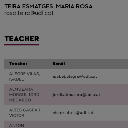
TEIRA ESMATGES, MARIA ROSA
rosa.teira@udl.cat
TEACHER
Teacher
Email
ALEGRE VILAS,
isabel.alegre@udl.cat
ISABEL
ALMUZARA
MORGUI, JORDI
jordi.almuzara@udl.cat
MEDARDO
ALTES GASPAR,
victor.altes@udl.cat
VICTOR
ANTON