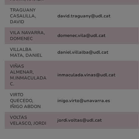
TRAGUANY
CASALILLA,
david.traguany@udl.cat
DAVID
VILA NAVARRA,
domenec.vila@udl.cat
DOMENEC
VILLALBA
daniel.villalba@udl.cat
MATA, DANIEL
VIÑAS
ALMENAR,
inmaculada.vinas@udl.cat
M.INMACULADA
C.
VIRTO
QUECEDO,
inigo.virto@unavarra.es
IÑIGO ABDON
VOLTAS
jordi.voltas@udl.cat
VELASCO, JORDI