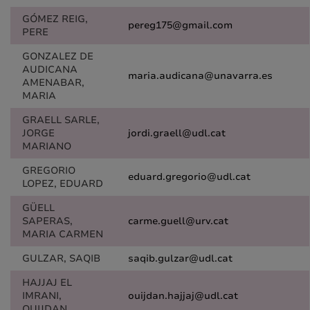
GÓMEZ REIG,
pereg175@gmail.com
PERE
GONZALEZ DE
AUDICANA
maria.audicana@unavarra.es
AMENABAR,
MARIA
GRAELL SARLE,
JORGE
jordi.graell@udl.cat
MARIANO
GREGORIO
eduard.gregorio@udl.cat
LOPEZ, EDUARD
GÜELL
SAPERAS,
carme.guell@urv.cat
MARIA CARMEN
GULZAR, SAQIB
saqib.gulzar@udl.cat
HAJJAJ EL
IMRANI,
ouijdan.hajjaj@udl.cat
OUIJDAN