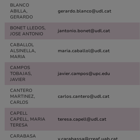
BLANCO
ABILLA,
gerardo.blanco@udl.cat
GERARDO
BONET LLEDOS,
jantonio.bonet@udl.cat
JOSE ANTONIO
CABALLOL
ALSINELLA,
maria.caballol@udl.cat
MARIA
CAMPOS
TOBAJAS,
javier.campos@upc.edu
JAVIER
CANTERO
MARTINEZ,
carlos.cantero@udl.cat
CARLOS
CAPELL
CAPELL, MARIA
teresa.capell@udl.cat
TERESA
CARABASA
v.carabassa@creaf.uab.cat