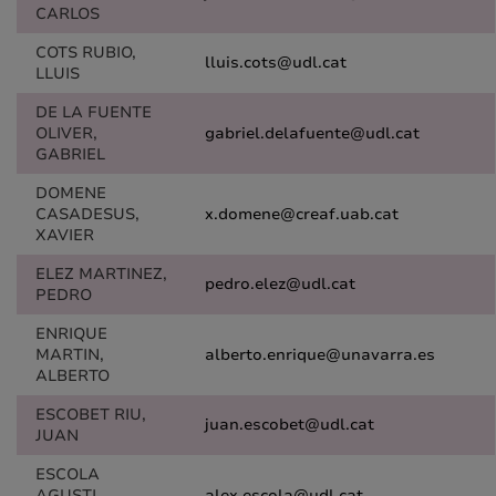
CARLOS
COTS RUBIO,
lluis.cots@udl.cat
LLUIS
DE LA FUENTE
OLIVER,
gabriel.delafuente@udl.cat
GABRIEL
DOMENE
CASADESUS,
x.domene@creaf.uab.cat
XAVIER
ELEZ MARTINEZ,
pedro.elez@udl.cat
PEDRO
ENRIQUE
MARTIN,
alberto.enrique@unavarra.es
ALBERTO
ESCOBET RIU,
juan.escobet@udl.cat
JUAN
ESCOLA
AGUSTI,
alex.escola@udl.cat