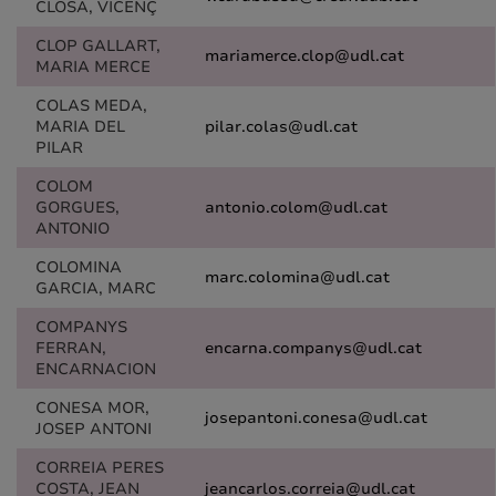
CLOSA, VICENÇ
CLOP GALLART,
mariamerce.clop@udl.cat
MARIA MERCE
COLAS MEDA,
MARIA DEL
pilar.colas@udl.cat
PILAR
COLOM
GORGUES,
antonio.colom@udl.cat
ANTONIO
COLOMINA
marc.colomina@udl.cat
GARCIA, MARC
COMPANYS
FERRAN,
encarna.companys@udl.cat
ENCARNACION
CONESA MOR,
josepantoni.conesa@udl.cat
JOSEP ANTONI
CORREIA PERES
COSTA, JEAN
jeancarlos.correia@udl.cat