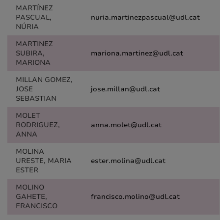
MARTÍNEZ
PASCUAL,
nuria.martinezpascual@udl.cat
NÚRIA
MARTINEZ
SUBIRA,
mariona.martinez@udl.cat
MARIONA
MILLAN GOMEZ,
JOSE
jose.millan@udl.cat
SEBASTIAN
MOLET
RODRIGUEZ,
anna.molet@udl.cat
ANNA
MOLINA
URESTE, MARIA
ester.molina@udl.cat
ESTER
MOLINO
GAHETE,
francisco.molino@udl.cat
FRANCISCO