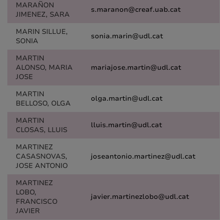
MARAÑON
s.maranon@creaf.uab.cat
JIMENEZ, SARA
MARIN SILLUE,
sonia.marin@udl.cat
SONIA
MARTIN
ALONSO, MARIA
mariajose.martin@udl.cat
JOSE
MARTIN
olga.martin@udl.cat
BELLOSO, OLGA
MARTIN
lluis.martin@udl.cat
CLOSAS, LLUIS
MARTINEZ
CASASNOVAS,
joseantonio.martinez@udl.cat
JOSE ANTONIO
MARTINEZ
LOBO,
javier.martinezlobo@udl.cat
FRANCISCO
JAVIER